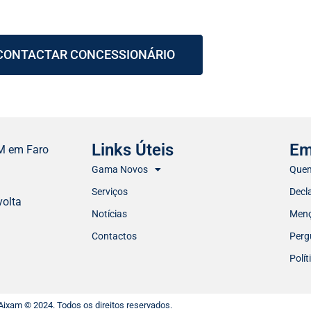
CONTACTAR CONCESSIONÁRIO
Links Úteis
Em
M em Faro
Gama Novos
Que
Serviços
Decl
volta
Notícias
Menç
Contactos
Perg
Polít
Aixam © 2024. Todos os direitos reservados.