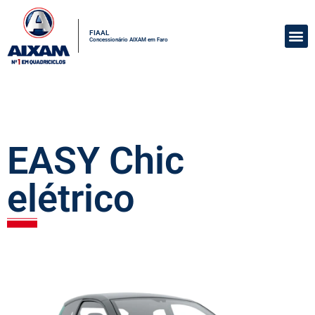
FIAAL
Concessionário AIXAM em Faro
EASY Chic
elétrico